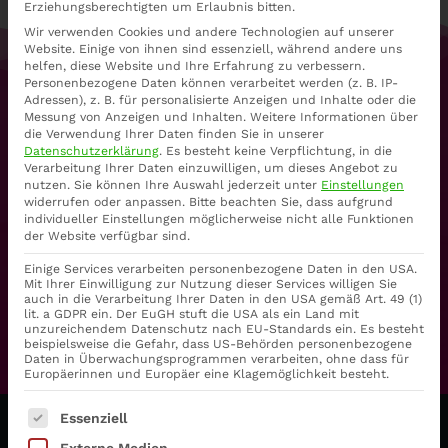
Erziehungsberechtigten um Erlaubnis bitten.
Wir verwenden Cookies und andere Technologien auf unserer
Website. Einige von ihnen sind essenziell, während andere uns
helfen, diese Website und Ihre Erfahrung zu verbessern.
MAITRI YOGA
Personenbezogene Daten können verarbeitet werden (z. B. IP-
Yogatherapie & -
Adressen), z. B. für personalisierte Anzeigen und Inhalte oder die
Messung von Anzeigen und Inhalten.
Weitere Informationen über
die Verwendung Ihrer Daten finden Sie in unserer
Datenschutzerklärung
.
Es besteht keine Verpflichtung, in die
schule
Verarbeitung Ihrer Daten einzuwilligen, um dieses Angebot zu
nutzen.
Sie können Ihre Auswahl jederzeit unter
Einstellungen
widerrufen oder anpassen.
Bitte beachten Sie, dass aufgrund
individueller Einstellungen möglicherweise nicht alle Funktionen
der Website verfügbar sind.
Einige Services verarbeiten personenbezogene Daten in den USA.
Mit Ihrer Einwilligung zur Nutzung dieser Services willigen Sie
auch in die Verarbeitung Ihrer Daten in den USA gemäß Art. 49 (1)
lit. a GDPR ein. Der EuGH stuft die USA als ein Land mit
unzureichendem Datenschutz nach EU-Standards ein. Es besteht
MEHR ERFAHREN
beispielsweise die Gefahr, dass US-Behörden personenbezogene
Daten in Überwachungsprogrammen verarbeiten, ohne dass für
Europäerinnen und Europäer eine Klagemöglichkeit besteht.
Es folgt eine Liste der Service-Gruppen, für die eine Ein
Essenziell
Externe Medien