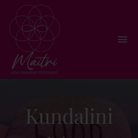
Zum
Inhalt
springen
Tog
Nav
Yoga
Ernährung
Achtsamkeit
Kundalini
Kurse