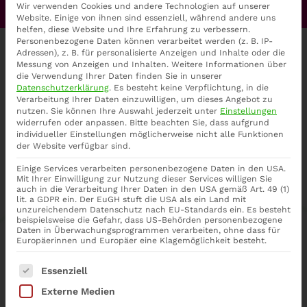
Wir verwenden Cookies und andere Technologien auf unserer
Website. Einige von ihnen sind essenziell, während andere uns
helfen, diese Website und Ihre Erfahrung zu verbessern.
Personenbezogene Daten können verarbeitet werden (z. B. IP-
Ganzheitliche Begleitung
Adressen), z. B. für personalisierte Anzeigen und Inhalte oder die
Messung von Anzeigen und Inhalten.
Weitere Informationen über
die Verwendung Ihrer Daten finden Sie in unserer
Yoga, Ernähung &
Datenschutzerklärung
.
Es besteht keine Verpflichtung, in die
Verarbeitung Ihrer Daten einzuwilligen, um dieses Angebot zu
nutzen.
Sie können Ihre Auswahl jederzeit unter
Einstellungen
widerrufen oder anpassen.
Bitte beachten Sie, dass aufgrund
Achtsamkeit
individueller Einstellungen möglicherweise nicht alle Funktionen
der Website verfügbar sind.
Einige Services verarbeiten personenbezogene Daten in den USA.
Mit Ihrer Einwilligung zur Nutzung dieser Services willigen Sie
auch in die Verarbeitung Ihrer Daten in den USA gemäß Art. 49 (1)
lit. a GDPR ein. Der EuGH stuft die USA als ein Land mit
unzureichendem Datenschutz nach EU-Standards ein. Es besteht
beispielsweise die Gefahr, dass US-Behörden personenbezogene
Daten in Überwachungsprogrammen verarbeiten, ohne dass für
Europäerinnen und Europäer eine Klagemöglichkeit besteht.
Gesundheit
Es folgt eine Liste der Service-Gruppen, für die eine Ein
Essenziell
Stärke Körper und Geist durch
ganzheitliche Praktiken für mehr
Externe Medien
Wohlbefinden.