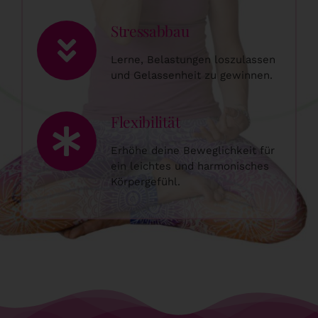
Stressabbau
Lerne, Belastungen loszulassen
und Gelassenheit zu gewinnen.
Flexibilität
Erhöhe deine Beweglichkeit für
ein leichtes und harmonisches
Körpergefühl.