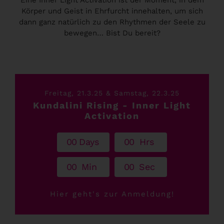
Körper und Geist in Ehrfurcht innehalten, um sich
dann ganz natürlich zu den Rhythmen der Seele zu
bewegen… Bist Du bereit?
Freitag, 21.3.25 & Samstag, 22.3.25
Kundalini Rising - Inner Light
Activation
0
0
Days
0
0
Hrs
0
0
Min
0
0
Sec
Hier geht's zur Anmeldung!